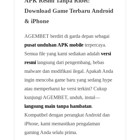
APK Resmi Tanpa Ribet:
Download Game Terbaru Android
& iPhone
AGEMBET berdiri di garda depan sebagai
pusat unduhan APK mobile
terpercaya.
Semua file yang kami sediakan adalah
versi
resmi
langsung dari pengembang, bebas
malware dan modifikasi ilegal. Apakah Anda
ingin mencoba game baru yang sedang hype
atau memperbarui ke versi terkini? Cukup
kunjungi AGEMBET, unduh, instal—
langsung main tanpa hambatan
.
Kompatibel dengan perangkat Android dan
iPhone, kami memastikan pengalaman
gaming Anda selalu prima.