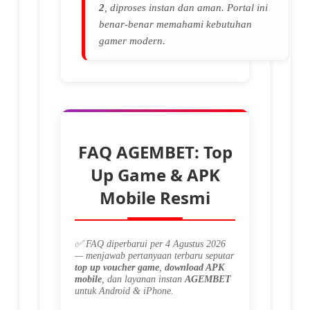
2
, diproses instan dan aman. Portal ini
benar-benar memahami kebutuhan
gamer modern.
FAQ AGEMBET: Top
Up Game & APK
Mobile Resmi
✅ FAQ diperbarui per 4 Agustus 2026
— menjawab pertanyaan terbaru seputar
top up voucher game
,
download APK
mobile
, dan layanan instan
AGEMBET
untuk Android & iPhone.