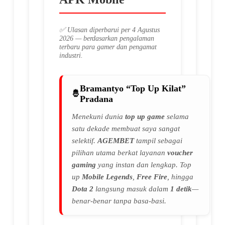
✅ Ulasan diperbarui per 4 Agustus
2026 — berdasarkan pengalaman
terbaru para gamer dan pengamat
industri.
Bramantyo “Top Up Kilat”
Pradana
Menekuni dunia
top up game
selama
satu dekade membuat saya sangat
selektif.
AGEMBET
tampil sebagai
pilihan utama berkat layanan
voucher
gaming
yang instan dan lengkap. Top
up
Mobile Legends
,
Free Fire
, hingga
Dota 2
langsung masuk dalam
1 detik
—
benar-benar tanpa basa-basi.