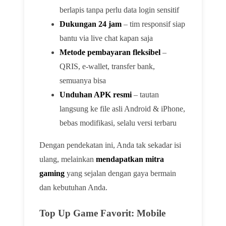
berlapis tanpa perlu data login sensitif
Dukungan 24 jam
– tim responsif siap
bantu via live chat kapan saja
Metode pembayaran fleksibel
–
QRIS, e‑wallet, transfer bank,
semuanya bisa
Unduhan APK resmi
– tautan
langsung ke file asli Android & iPhone,
bebas modifikasi, selalu versi terbaru
Dengan pendekatan ini, Anda tak sekadar isi
ulang, melainkan
mendapatkan mitra
gaming
yang sejalan dengan gaya bermain
dan kebutuhan Anda.
Top Up Game Favorit: Mobile