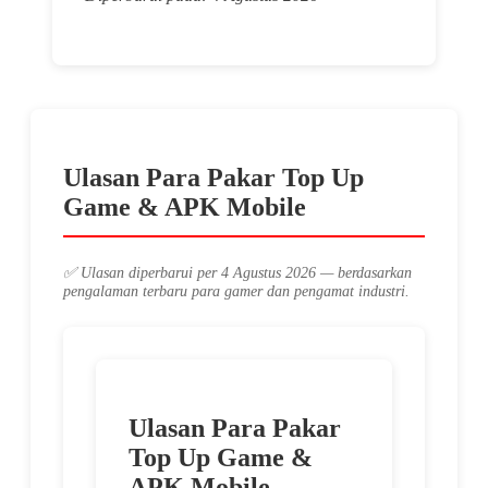
Ulasan Para Pakar Top Up
Game & APK Mobile
✅ Ulasan diperbarui per 4 Agustus 2026 — berdasarkan
pengalaman terbaru para gamer dan pengamat industri.
Ulasan Para Pakar
Top Up Game &
APK Mobile