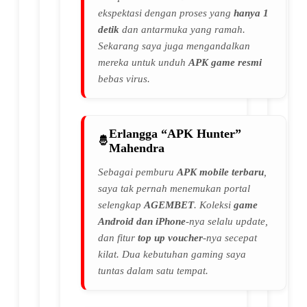
ekspektasi dengan proses yang
hanya 1
detik
dan antarmuka yang ramah.
Sekarang saya juga mengandalkan
mereka untuk unduh
APK game resmi
bebas virus.
Erlangga “APK Hunter”
Mahendra
Sebagai pemburu
APK mobile terbaru
,
saya tak pernah menemukan portal
selengkap
AGEMBET
. Koleksi
game
Android dan iPhone
-nya selalu update,
dan fitur
top up voucher
-nya secepat
kilat. Dua kebutuhan gaming saya
tuntas dalam satu tempat.