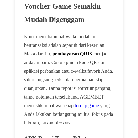
Voucher Game Semakin
Mudah Digenggam
Kami memahami bahwa kemudahan
bertransaksi adalah separuh dari keseruan.
Maka dari itu,
pembayaran QRIS
menjadi
andalan baru. Cukup pindai kode QR dari
aplikasi perbankan atau e‑wallet favorit Anda,
saldo langsung terisi, dan permainan siap
dilanjutkan. Tanpa repot isi formulir panjang,
tanpa potongan terselubung. AGEMBET
memastikan bahwa setiap
top up game
yang
Anda lakukan berlangsung mulus, fokus pada
hiburan, bukan birokrasi.