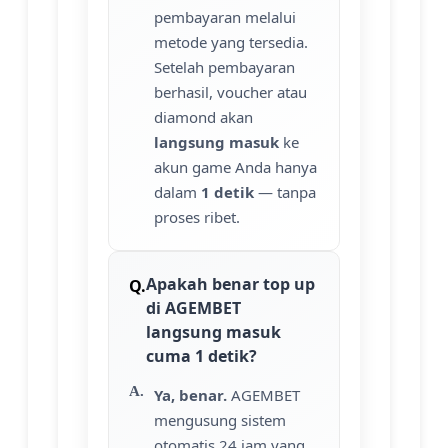
pembayaran melalui
metode yang tersedia.
Setelah pembayaran
berhasil, voucher atau
diamond akan
langsung masuk
ke
akun game Anda hanya
dalam
1 detik
— tanpa
proses ribet.
Apakah benar top up
di AGEMBET
langsung masuk
cuma 1 detik?
Ya, benar.
AGEMBET
mengusung sistem
otomatis 24 jam yang