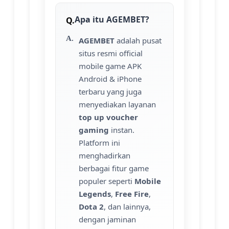
Apa itu AGEMBET?
AGEMBET
adalah pusat
situs resmi official
mobile game APK
Android & iPhone
terbaru yang juga
menyediakan layanan
top up voucher
gaming
instan.
Platform ini
menghadirkan
berbagai fitur game
populer seperti
Mobile
Legends
,
Free Fire
,
Dota 2
, dan lainnya,
dengan jaminan