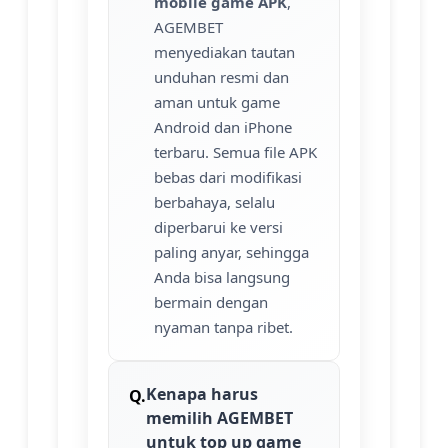
mobile game APK
,
AGEMBET
menyediakan tautan
unduhan resmi dan
aman untuk game
Android dan iPhone
terbaru. Semua file APK
bebas dari modifikasi
berbahaya, selalu
diperbarui ke versi
paling anyar, sehingga
Anda bisa langsung
bermain dengan
nyaman tanpa ribet.
Kenapa harus
memilih AGEMBET
untuk top up game